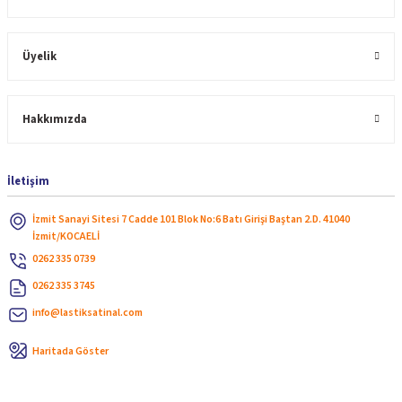
Üyelik
Hakkımızda
İletişim
İzmit Sanayi Sitesi 7 Cadde 101 Blok No:6 Batı Girişi Baştan 2.D. 41040
İzmit/KOCAELİ
0262 335 0739
0262 335 3745
info@lastiksatinal.com
Haritada Göster