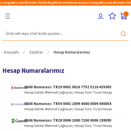
z kargo!
Kocaeli Michelin Yetkili Bayi!
Tüm ürünlerde ücretsiz kargo!
Kocaeli Michelin Yetk
Geri Dön
Geri Dön
Geri Dön
Geri Dön
Geri Dön
Otomobil
4x4 & SUV
Hafif Ticari Lastikleri
Otomobil
4x4 & SUV
Hafif Ticari Lastikleri
Otomobil
4x4 & Suv
Hafif Ticari Lastikleri
Otomobil
4x4 & SUV
Hafif Ticari Lastikleri
Otomobil
4x4 & SUV
Hafif Ticari Lastikleri
Yaz
Yaz
Yaz
Yaz
Yaz
Yaz
Yaz
Yaz
Yaz
Yaz
Yaz
Yaz
Yaz
Yaz
Yaz
Kış
Kış
Kış
Kış
Kış
Kış
Kış
Kış
Kış
Kış
Kış
Kış
Kış
Kış
Kış
Anasayfa
Sayfalar
Hesap Numaralarımız
eri
eri
eri
eri
eri
4 Mevsim
4 Mevsim
4 Mevsim
4 Mevsim
4 Mevsim
4 Mevsim
4 Mevsim
4 Mevsim
4 Mevsim
4 Mevsim
4 Mevsim
4 Mevsim
4 Mevsim
4 Mevsim
4 Mevsim
Hesap Numaralarımız
IBAN Numarası: TR29 0001 0016 7752 5120 435003
Hesap Sahibi: Mehmet Çağlayan, Hesap Türü: Ticari Hesap
IBAN Numarası: TR59 0001 2009 4480 0009 000054
Hesap Sahibi: Mehmet Çağlayan, Hesap Türü: Ticari Hesap
IBAN Numarası: TR28 0006 2000 7200 0006 299095
Hesap Sahibi: Mehmet Çağlayan, Hesap Türü: Ticari Hesap