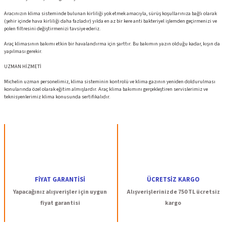
Aracınızın klima sisteminde bulunan kirliliği yok etmek amacıyla, sürüş koşullarınıza bağlı olarak
(şehir içinde hava kirliliği daha fazladır) yılda en az bir kere anti bakteriyel işlemden geçirmenizi ve
polen filtresini değiştirmenizi tavsiye ederiz.
Araç klimasının bakımı etkin bir havalandırma için şarttır. Bu bakımın yazın olduğu kadar, kışın da
yapılması gerekir.
UZMAN HİZMETİ
Michelin uzman personelimiz, klima sisteminin kontrolü ve klima gazının yeniden doldurulması
konularında özel olarak eğitim almışlardır. Araç klima bakımını gerçekleştiren servislerimiz ve
teknisyenlerimiz klima konusunda sertifikalıdır.
FİYAT GARANTİSİ
ÜCRETSİZ KARGO
Yapacağınız alışverişler için uygun
Alışverişlerinizde 750 TL ücretsiz
fiyat garantisi
kargo