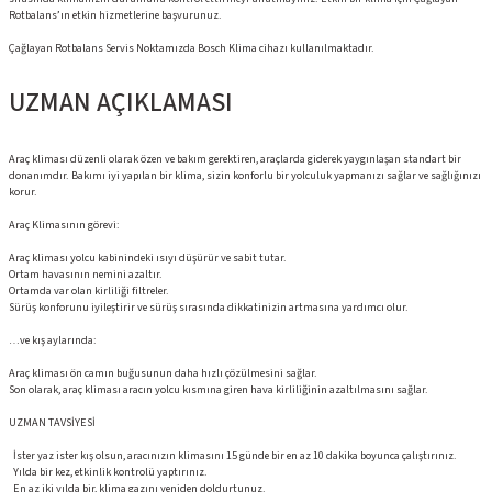
Rotbalans’ın etkin hizmetlerine başvurunuz.
Çağlayan Rotbalans Servis Noktamızda Bosch Klima cihazı kullanılmaktadır.
UZMAN AÇIKLAMASI
Araç kliması düzenli olarak özen ve bakım gerektiren, araçlarda giderek yaygınlaşan standart bir
donanımdır. Bakımı iyi yapılan bir klima, sizin konforlu bir yolculuk yapmanızı sağlar ve sağlığınızı
korur.
Araç Klimasının görevi:
Araç kliması yolcu kabinindeki ısıyı düşürür ve sabit tutar.
Ortam havasının nemini azaltır.
Ortamda var olan kirliliği filtreler.
Sürüş konforunu iyileştirir ve sürüş sırasında dikkatinizin artmasına yardımcı olur.
…ve kış aylarında:
Araç kliması ön camın buğusunun daha hızlı çözülmesini sağlar.
Son olarak, araç kliması aracın yolcu kısmına giren hava kirliliğinin azaltılmasını sağlar.
UZMAN TAVSİYESİ
İster yaz ister kış olsun, aracınızın klimasını 15 günde bir en az 10 dakika boyunca çalıştırınız.
Yılda bir kez, etkinlik kontrolü yaptırınız.
En az iki yılda bir, klima gazını yeniden doldurtunuz.