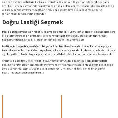
olan bu 4 mevsim lastiklerin fiyatına sitemizde bulabilirsiniz. Kış şartlarında da çekiş sağlama
özellikleri ile hem kış aylarında hem de yaz aylarında kullanılabilecek ekonomik bir seçenektir. Islak
ve kuru zeminde performans sağlayan 4 mevsim lastikler ılıman iklimde ve makul sürüş
şartlarındaki sürücüler için uygundur.
Doğru Lastiği Seçmek
Doğru lastiği seçmek aracın rahat kullanımı için önemlidir. Doğru lastiği seçmek için bazı özelliklere
dikkat etmek gerekir. En doğru lastik seçimini yaptıktan sonra bunu aracın tüm tekerlerinde
uygulamak gerekir. En sağlıklı olan tüm lastiklerin aynı kullanılmasıdır.
Lastik seçimi yaparken yaşadığınız bölgenin iklim koşulları önemlidir. Ilıman bir iklimde yaşıyor
iseniz 4 mevsim lastikler ile hem kış aylarında hem de yaz aylarında oldukça rahat edersiniz. Ancak
ağır kış şartları olan bir bölgede yaşıyor iseniz mutlaka kış lastiklerinin kullanılması tavsiye edilir.
Aracınızın lastikleri, üretici firmanın tavsiye ettiği boyut, devir değeri, yük kapasitesi ve diğer
özelliklere uygun olarak seçilmelidir. Performans ihtiyacınıza ve yaşadığınız bölgenin özelliklerine
göre lastiklerinizi seçiniz. Uygun özelliklerdeki yeni üretim tarihli lastiklerimizin en güncel
fiyatlarına sitemizden erişebilirsiniz.