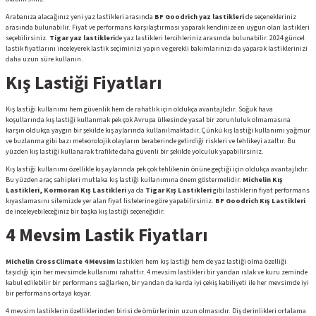
Arabanıza alacağınız yeni yaz lastikleri arasında
BF Goodrich yaz lastikleri
de seçenekleriniz
arasında bulunabilir. Fiyat ve performans karşılaştırması yaparak kendinize en uygun olan lastikleri
seçebilirsiniz.
Tigar yaz lastikleri
de yaz lastikleri tercihleriniz arasında bulunabilir. 2024 güncel
lastik fiyatlarını inceleyerek lastik seçiminizi yapın ve gerekli bakımlarınızı da yaparak lastiklerinizi
daha uzun süre kullanın.
Kış Lastiği Fiyatları
Kış lastiği kullanımı hem güvenlik hem de rahatlık için oldukça avantajlıdır. Soğuk hava
koşullarında kış lastiği kullanmak pek çok Avrupa ülkesinde yasal bir zorunluluk olmamasına
karşın oldukça yaygın bir şekilde kış aylarında kullanılmaktadır. Çünkü kış lastiği kullanımı yağmur
ve buzlanma gibi bazı meteorolojik olayların beraberinde getirdiği riskleri ve tehlikeyi azaltır. Bu
yüzden kış lastiği kullanarak trafikte daha güvenli bir şekilde yolculuk yapabilirsiniz.
Kış lastiği kullanımı özellikle kış aylarında pek çok tehlikenin önüne geçtiği için oldukça avantajlıdır.
Bu yüzden araç sahipleri mutlaka kış lastiği kullanımına önem göstermelidir.
Michelin Kış
Lastikleri, Kormoran Kış Lastikleri
ya da
Tigar Kış Lastikleri
gibi lastiklerin fiyat performans
kıyaslamasını sitemizde yer alan fiyat listelerine göre yapabilirsiniz.
BF Goodrich Kış Lastikleri
de inceleyebileceğiniz bir başka kış lastiği seçeneğidir.
4 Mevsim Lastik Fiyatları
Michelin CrossClimate 4 Mevsim
lastikleri hem kış lastiği hem de yaz lastiği olma özelliği
taşıdığı için her mevsimde kullanımı rahattır. 4 mevsim lastikleri bir yandan ıslak ve kuru zeminde
kabul edilebilir bir performans sağlarken, bir yandan da karda iyi çekiş kabiliyeti ile her mevsimde iyi
bir performans ortaya koyar.
4 mevsim lastiklerin özelliklerinden birisi de ömürlerinin uzun olmasıdır. Diş derinlikleri ortalama