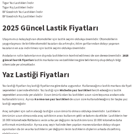
Tigar Yaz Lastikleri
İndir
Tigar Kış Lastikleri
İndir
BF Goodrich Yaz Lastikleri
İndir
BF Goodrich Kış Lastikleri
İndir
2025 Güncel Lastik Fiyatları
Ulaşımımızı kolaylaştıran otomobiller için lastik seçimi oldukça önemlidir. Otomobillerin
yaygınlaşması ile birlikte otomobil kazaları da artmıştır, iklim şartlarından dolayı yaşanan
kazaların en aza indirilmesi için lastik seçimi oldukça önemlidir.
Arabaların rutin bakımlarının dışında lastiklerinin kontrol edilmesi de son derece önemlidir.
2025
güncel lastik fiyatları
lastik markalarına ve özelliklerine göre belirlenmiş olup detaylı bilgi
sitemizde yer almaktadır.
Yaz Lastiği Fiyatları
Yaz lastiği fiyatları kış lastiği fiyatlarına göre daha uygundur. Kullanacağınız lastik markası da fiyat
seçenekleri üzerinde etkilidir. Yaz lastiği için
Michelin yaz lastikleri
tercih edeceğiniz lastik
seçenekleri arasında yer alabilir. Uzun ömürlü olan bu lastikleri uzun süre boyunca arabanızda
kullanabilirsiniz. Ayrıca
Kormoran yaz lastikleri
de uzun süre kullanabileceğiniz bir başka yaz
lastiği seçeneğidir.
Araç sahipleri için satın alacağı lastiğin uzun ömürlü olması oldukça önemlidir. Lastiklerin
ömrünün uzun olmasında araç sahibinin aracı kullanım şekli ve bakımı da etkiler. Lastiklerin her
10.000 kilometrede Rotbalans ve ön arka yer değişimi ile lastik ömrünü 10.000 kilometre daha
arttırmak mümkündür. Ayrıca araç seyir halinde iken yapılan manevralardan dolayı oluşan
aşınmaları da ön ve arka lastiklerin yer değişimi ile ön lastiklerin dişlerini arkada düzeltmiş
olabilirsiniz.