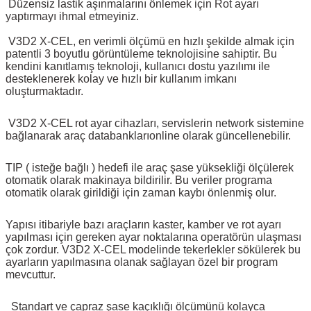
Düzensiz lastik aşınmalarını önlemek için Rot ayarı
yaptırmayı ihmal etmeyiniz.
V3D2 X-CEL, en verimli ölçümü en hızlı şekilde almak için
patentli 3 boyutlu görüntüleme teknolojisine sahiptir. Bu
kendini kanıtlamış teknoloji, kullanıcı dostu yazılımı ile
desteklenerek kolay ve hızlı bir kullanım imkanı
oluşturmaktadır.
V3D2 X-CEL rot ayar cihazları, servislerin network sistemine
bağlanarak araç databanklarıonline olarak güncellenebilir.
TIP ( isteğe bağlı ) hedefi ile araç şase yüksekliği ölçülerek
otomatik olarak makinaya bildirilir. Bu veriler programa
otomatik olarak girildiği için zaman kaybı önlenmiş olur.
Yapısı itibariyle bazı araçların kaster, kamber ve rot ayarı
yapılması için gereken ayar noktalarına operatörün ulaşması
çok zordur. V3D2 X-CEL modelinde tekerlekler sökülerek bu
ayarların yapılmasına olanak sağlayan özel bir program
mevcuttur.
Standart ve çapraz şase kaçıklığı ölçümünü kolayca