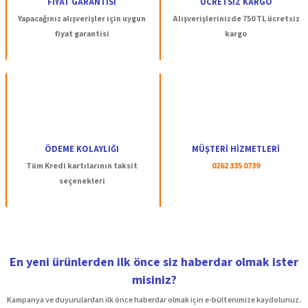
FİYAT GARANTİSİ
ÜCRETSİZ KARGO
Yapacağınız alışverişler için uygun
Alışverişlerinizde 750 TL ücretsiz
fiyat garantisi
kargo
ÖDEME KOLAYLIĞI
MÜŞTERİ HİZMETLERİ
Tüm Kredi kartılarının taksit
0262 335 0739
seçenekleri
En yeni ürünlerden ilk önce siz haberdar olmak ister
misiniz?
Kampanya ve duyurulardan ilk önce haberdar olmak için e-bültenimize kaydolunuz.