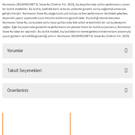
Kormoran 185/60R15 88T XL Snow Ko (Üretim Yılı: 2025), kış koşullarında üstün performans sunan
bir lastik modelidir. Bu lastik, özellikle karlı ve buzlu yollarda güvenli sürüş sağlamak amacıyla
geliştirilmiştir. Kormoran Snow Ko, olağanüstü yol tutuşu ve fren performansı ile dikkat çekerken,
dayanıklı yapısı sayesinde uzun ömürlü kullanımı garanti eder. Kış lastiği olarak öne çıkan
Kormoran Snow Ko, sürücülere zorlu hava şartlarında bile rahat ve kontrollü bir sürüş deneyimi
sağlar. Eğer kış aylarında güvenlik ve performansı ön planda tutan bir lastik arıyorsanız, Kormoran
Snow Ko ideal bir seçimdir. Bu lastik modeli, kış lastiklerinin temel gereksinimlerine tam anlamıyla
uyum gösterir ve trafikte güvenliği artırır. Kormoran 185/60R15 88T XL Snow Ko (Üretim Yılı: 2025)
Yorumlar
Taksit Seçenekleri
Bu ürüne ilk yorumu siz yapın!
Önerileriniz
Yorum Yaz
Bu ürünün fiyat bilgisi, resim, ürün açıklamalarında ve diğer konularda yetersiz
gördüğünüz noktaları öneri formunu kullanarak tarafımıza iletebilirsiniz.
Görüş ve önerileriniz için teşekkür ederiz.
Ürün resmi kalitesiz, bozuk veya görüntülenemiyor.