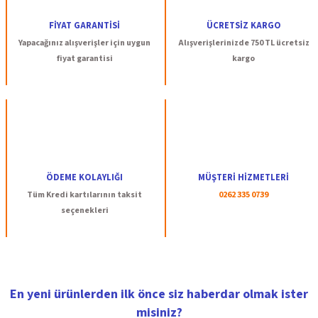
Ürün açıklamasında eksik bilgiler bulunuyor.
FİYAT GARANTİSİ
ÜCRETSİZ KARGO
Ürün bilgilerinde hatalar bulunuyor.
Yapacağınız alışverişler için uygun
Alışverişlerinizde 750 TL ücretsiz
Ürün fiyatı diğer sitelerden daha pahalı.
fiyat garantisi
kargo
Bu ürüne benzer farklı alternatifler olmalı.
Gönder
ÖDEME KOLAYLIĞI
MÜŞTERİ HİZMETLERİ
Tüm Kredi kartılarının taksit
0262 335 0739
seçenekleri
En yeni ürünlerden ilk önce siz haberdar olmak ister
misiniz?