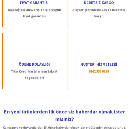
FİYAT GARANTİSİ
ÜCRETSİZ KARGO
Ürün bilgilerinde hatalar bulunuyor.
Yapacağınız alışverişler için uygun
Alışverişlerinizde 750 TL ücretsiz
Ürün fiyatı diğer sitelerden daha pahalı.
fiyat garantisi
kargo
Bu ürüne benzer farklı alternatifler olmalı.
Gönder
ÖDEME KOLAYLIĞI
MÜŞTERİ HİZMETLERİ
Tüm Kredi kartılarının taksit
0262 335 0739
seçenekleri
En yeni ürünlerden ilk önce siz haberdar olmak ister
misiniz?
Kampanya ve duyurulardan ilk önce haberdar olmak için e-bültenimize kaydolunuz.