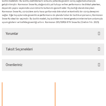
lastik modelidir. Bu lastik, özellikle karlı ve buzlu yollarda güvenli sürüş sağlamak amacıyla
geliştirilmiştir. Kormoran Snow Ko, olağanüstü yol tutuşu ve fren performansı ile dikkat çekerken,
dayanıklı yapısı sayesinde uzun ömürlü kullanımı garanti eder. Kış lastiği olarak öne çıkan
Kormoran Snow Ko, sürücülere zorlu hava şartlarında bile rahat ve kontrollü bir sürüş deneyimi
sağlar. Eğer kış aylarında güvenlik ve performansı ön planda tutan bir lastik arıyorsanız, Kormoran
Snow Ko ideal bir seçimdir. Bu lastik modeli, kış lastiklerinin temel gereksinimlerine tam anlamıyla
uyum gösterir ve trafikte güvenliği artırır. Kormoran 195/55R16 87H Snow Ko (Üretim Yılı: 2025)
Yorumlar
Taksit Seçenekleri
Bu ürüne ilk yorumu siz yapın!
Önerileriniz
Yorum Yaz
Bu ürünün fiyat bilgisi, resim, ürün açıklamalarında ve diğer konularda yetersiz
gördüğünüz noktaları öneri formunu kullanarak tarafımıza iletebilirsiniz.
Görüş ve önerileriniz için teşekkür ederiz.
Ürün resmi kalitesiz, bozuk veya görüntülenemiyor.
Ürün açıklamasında eksik bilgiler bulunuyor.