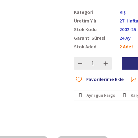
Kategori
Kış
Üretim Yılı
27. Haft
Stok Kodu
2002-25
Garanti Süresi
24 Ay
Stok Adedi
2 Adet
Aynı gün kargo
Kar