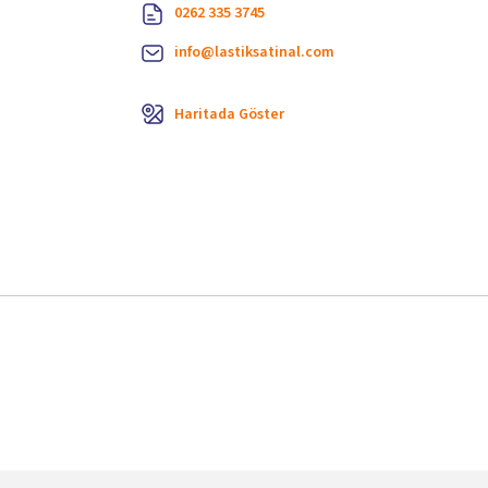
0262 335 3745
info@lastiksatinal.com
Haritada Göster