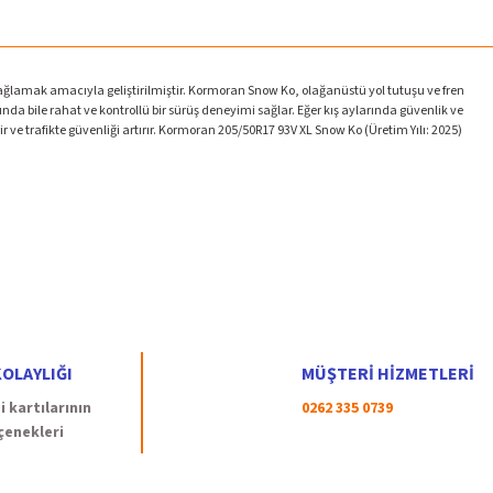
 sağlamak amacıyla geliştirilmiştir. Kormoran Snow Ko, olağanüstü yol tutuşu ve fren
da bile rahat ve kontrollü bir sürüş deneyimi sağlar. Eğer kış aylarında güvenlik ve
ve trafikte güvenliği artırır. Kormoran 205/50R17 93V XL Snow Ko (Üretim Yılı: 2025)
OLAYLIĞI
MÜŞTERİ HİZMETLERİ
 kartılarının
0262 335 0739
çenekleri