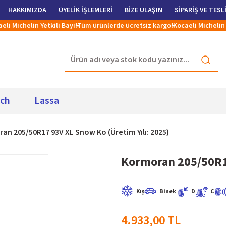
HAKKIMIZDA
ÜYELİK İŞLEMLERİ
BİZE ULAŞIN
SİPARİŞ VE TESL
ichelin Yetkili Bayi!
Tüm ürünlerde ücretsiz kargo!
Kocaeli Michelin Yetki
ich
Lassa
an 205/50R17 93V XL Snow Ko (Üretim Yılı: 2025)
Kormoran 205/50R17
Kış
Binek
D
C
4.933,00 TL