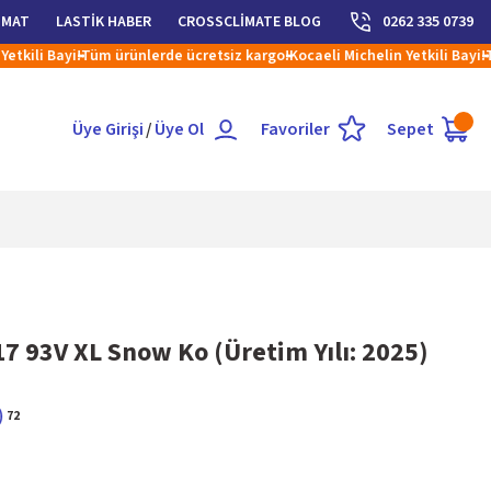
İMAT
LASTİK HABER
CROSSCLİMATE BLOG
0262 335 0739
li Bayi!
Tüm ürünlerde ücretsiz kargo!
Kocaeli Michelin Yetkili Bayi!
Tüm ü
Üye Girişi
/
Üye Ol
Favoriler
Sepet
 93V XL Snow Ko (Üretim Yılı: 2025)
72