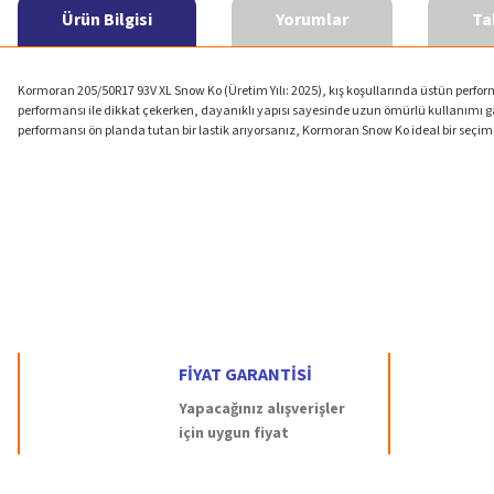
Ürün Bilgisi
Yorumlar
Ta
Kormoran 205/50R17 93V XL Snow Ko (Üretim Yılı: 2025), kış koşullarında üstün perform
performansı ile dikkat çekerken, dayanıklı yapısı sayesinde uzun ömürlü kullanımı gar
performansı ön planda tutan bir lastik arıyorsanız, Kormoran Snow Ko ideal bir seçimdi
Bu ürünün fiyat bilgisi, resim, ürün açıklamalarında ve diğer konularda yetersiz 
Görüş ve önerileriniz için teşekkür ederiz.
Ürün resmi kalitesiz, bozuk veya görüntülenemiyor.
Ürün açıklamasında eksik bilgiler bulunuyor.
Ürün bilgilerinde hatalar bulunuyor.
FİYAT GARANTİSİ
Ürün fiyatı diğer sitelerden daha pahalı.
Yapacağınız alışverişler
Bu ürüne benzer farklı alternatifler olmalı.
için uygun fiyat
garantisi