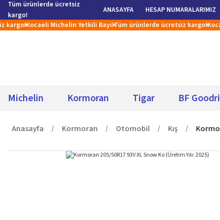
Tüm ürünlerde ücretsiz
ANASAYFA
HESAP NUMARALARIMIZ
kargo!
rgo!
Kocaeli Michelin Yetkili Bayi!
Tüm ürünlerde ücretsiz kargo!
Kocaeli M
Michelin
Kormoran
Tigar
BF Goodr
Anasayfa
Kormoran
Otomobil
Kış
Kormor