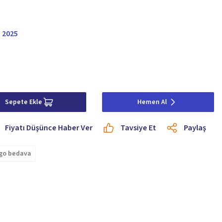
a 2025
Sepete Ekle
Hemen Al
Fiyatı Düşünce Haber Ver
Tavsiye Et
Paylaş
go bedava