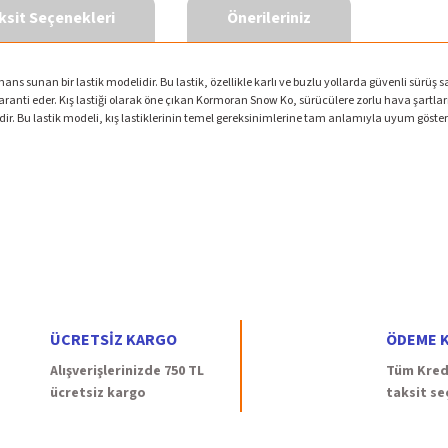
ksit Seçenekleri
Önerileriniz
ans sunan bir lastik modelidir. Bu lastik, özellikle karlı ve buzlu yollarda güvenli sürüş
anti eder. Kış lastiği olarak öne çıkan Kormoran Snow Ko, sürücülere zorlu hava şartların
r. Bu lastik modeli, kış lastiklerinin temel gereksinimlerine tam anlamıyla uyum gösterir 
gördüğünüz noktaları öneri formunu kullanarak tarafımıza iletebilirsiniz.
Bu ürüne ilk yorumu siz yapın!
Yorum Yaz
ÜCRETSİZ KARGO
ÖDEME K
Alışverişlerinizde 750 TL
Tüm Kredi
ücretsiz kargo
taksit se