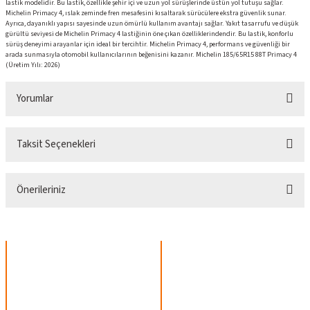
lastik modelidir. Bu lastik, özellikle şehir içi ve uzun yol sürüşlerinde üstün yol tutuşu sağlar.
Michelin Primacy 4, ıslak zeminde fren mesafesini kısaltarak sürücülere ekstra güvenlik sunar.
Ayrıca, dayanıklı yapısı sayesinde uzun ömürlü kullanım avantajı sağlar. Yakıt tasarrufu ve düşük
gürültü seviyesi de Michelin Primacy 4 lastiğinin öne çıkan özelliklerindendir. Bu lastik, konforlu
sürüş deneyimi arayanlar için ideal bir tercihtir. Michelin Primacy 4, performans ve güvenliği bir
arada sunmasıyla otomobil kullanıcılarının beğenisini kazanır. Michelin 185/65R15 88T Primacy 4
(Üretim Yılı: 2026)
Yorumlar
Taksit Seçenekleri
Bu ürüne ilk yorumu siz yapın!
Önerileriniz
Yorum Yaz
Bu ürünün fiyat bilgisi, resim, ürün açıklamalarında ve diğer konularda yetersiz
gördüğünüz noktaları öneri formunu kullanarak tarafımıza iletebilirsiniz.
Görüş ve önerileriniz için teşekkür ederiz.
Ürün resmi kalitesiz, bozuk veya görüntülenemiyor.
Ürün açıklamasında eksik bilgiler bulunuyor.