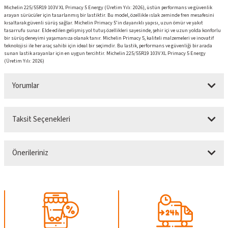
Michelin 225/55R19 103V XL Primacy 5 Energy (Üretim Yılı: 2026), üstün performans ve güvenlik
arayan sürücüler için tasarlanmış bir lastiktir. Bu model, özellikle ıslak zeminde fren mesafesini
kısaltarak güvenli sürüş sağlar. Michelin Primacy 5’in dayanıklı yapısı, uzun ömür ve yakıt
tasarrufu sunar. Elde edilen gelişmiş yol tutuş özellikleri sayesinde, şehir içi ve uzun yolda konforlu
bir sürüş deneyimi yaşamanıza olanak tanır. Michelin Primacy 5, kaliteli malzemeleri ve inovatif
teknolojisi ile her araç sahibi için ideal bir seçimdir. Bu lastik, performans ve güvenliği bir arada
sunan lastik arayanlar için en uygun tercihtir. Michelin 225/55R19 103V XL Primacy 5 Energy
(Üretim Yılı: 2026)
Yorumlar
Taksit Seçenekleri
Bu ürüne ilk yorumu siz yapın!
Önerileriniz
Yorum Yaz
Bu ürünün fiyat bilgisi, resim, ürün açıklamalarında ve diğer konularda yetersiz
gördüğünüz noktaları öneri formunu kullanarak tarafımıza iletebilirsiniz.
Görüş ve önerileriniz için teşekkür ederiz.
Ürün resmi kalitesiz, bozuk veya görüntülenemiyor.