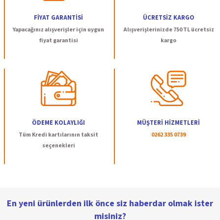
Ürün açıklamasında eksik bilgiler bulunuyor.
FİYAT GARANTİSİ
ÜCRETSİZ KARGO
Ürün bilgilerinde hatalar bulunuyor.
Yapacağınız alışverişler için uygun
Alışverişlerinizde 750 TL ücretsiz
Ürün fiyatı diğer sitelerden daha pahalı.
fiyat garantisi
kargo
Bu ürüne benzer farklı alternatifler olmalı.
Gönder
ÖDEME KOLAYLIĞI
MÜŞTERİ HİZMETLERİ
Tüm Kredi kartılarının taksit
0262 335 0739
seçenekleri
En yeni ürünlerden ilk önce siz haberdar olmak ister
misiniz?