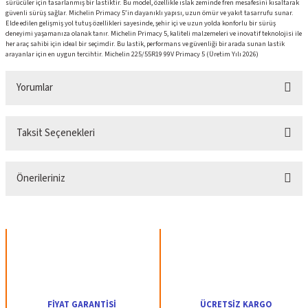
sürücüler için tasarlanmış bir lastiktir. Bu model, özellikle ıslak zeminde fren mesafesini kısaltarak
güvenli sürüş sağlar. Michelin Primacy 5’in dayanıklı yapısı, uzun ömür ve yakıt tasarrufu sunar.
Elde edilen gelişmiş yol tutuş özellikleri sayesinde, şehir içi ve uzun yolda konforlu bir sürüş
deneyimi yaşamanıza olanak tanır. Michelin Primacy 5, kaliteli malzemeleri ve inovatif teknolojisi ile
her araç sahibi için ideal bir seçimdir. Bu lastik, performans ve güvenliği bir arada sunan lastik
arayanlar için en uygun tercihtir. Michelin 225/55R19 99V Primacy 5 (Üretim Yılı 2026)
Yorumlar
Taksit Seçenekleri
Bu ürüne ilk yorumu siz yapın!
Önerileriniz
Yorum Yaz
Bu ürünün fiyat bilgisi, resim, ürün açıklamalarında ve diğer konularda yetersiz
gördüğünüz noktaları öneri formunu kullanarak tarafımıza iletebilirsiniz.
Görüş ve önerileriniz için teşekkür ederiz.
Ürün resmi kalitesiz, bozuk veya görüntülenemiyor.
Ürün açıklamasında eksik bilgiler bulunuyor.
FİYAT GARANTİSİ
ÜCRETSİZ KARGO