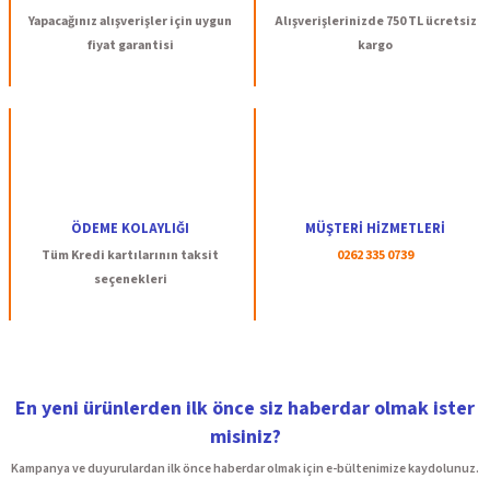
Ürün bilgilerinde hatalar bulunuyor.
Yapacağınız alışverişler için uygun
Alışverişlerinizde 750 TL ücretsiz
Ürün fiyatı diğer sitelerden daha pahalı.
fiyat garantisi
kargo
Bu ürüne benzer farklı alternatifler olmalı.
Gönder
ÖDEME KOLAYLIĞI
MÜŞTERİ HİZMETLERİ
Tüm Kredi kartılarının taksit
0262 335 0739
seçenekleri
En yeni ürünlerden ilk önce siz haberdar olmak ister
misiniz?
Kampanya ve duyurulardan ilk önce haberdar olmak için e-bültenimize kaydolunuz.