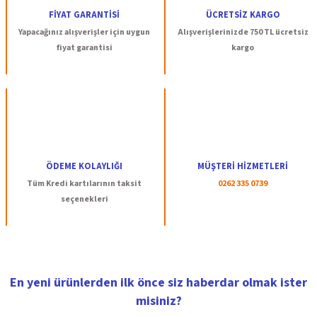
Ürün açıklamasında eksik bilgiler bulunuyor.
FİYAT GARANTİSİ
ÜCRETSİZ KARGO
Ürün bilgilerinde hatalar bulunuyor.
Yapacağınız alışverişler için uygun
Alışverişlerinizde 750 TL ücretsiz
Ürün fiyatı diğer sitelerden daha pahalı.
fiyat garantisi
kargo
Bu ürüne benzer farklı alternatifler olmalı.
Gönder
ÖDEME KOLAYLIĞI
MÜŞTERİ HİZMETLERİ
Tüm Kredi kartılarının taksit
0262 335 0739
seçenekleri
En yeni ürünlerden ilk önce siz haberdar olmak ister
misiniz?