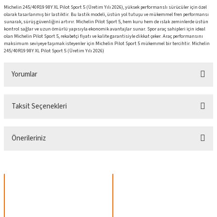
Michelin 245/40R19 98Y XL Pilot Sport 5 (Üretim Yılı 2026), yüksek performanslı sürücüler için özel
olarak tasarlanmış bir lastiktir. Bu lastik modeli, üstün yol tutuşu ve mükemmel fren performansı
sunarak, sürüş güvenliğini artırır. Michelin Pilot Sport 5, hem kuru hem de ıslak zeminlerde üstün
kontrol sağlar ve uzun ömürlü yapısıyla ekonomik avantajlar sunar. Spor araç sahipleri için ideal
olan Michelin Pilot Sport 5, rekabetçi fiyatı ve kalite garantisiyle dikkat çeker. Araç performansını
maksimum seviyeye taşımak isteyenler için Michelin Pilot Sport 5 mükemmel bir tercihtir. Michelin
245/40R19 98Y XL Pilot Sport 5 (Üretim Yılı 2026)
Yorumlar
Taksit Seçenekleri
Bu ürüne ilk yorumu siz yapın!
Önerileriniz
Yorum Yaz
Bu ürünün fiyat bilgisi, resim, ürün açıklamalarında ve diğer konularda yetersiz
gördüğünüz noktaları öneri formunu kullanarak tarafımıza iletebilirsiniz.
Görüş ve önerileriniz için teşekkür ederiz.
Ürün resmi kalitesiz, bozuk veya görüntülenemiyor.