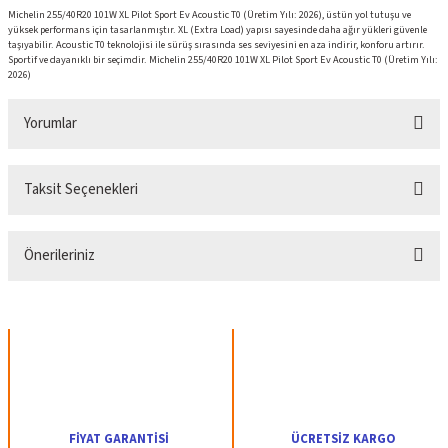
Michelin 255/40R20 101W XL Pilot Sport Ev Acoustic T0 (Üretim Yılı: 2026), üstün yol tutuşu ve
yüksek performans için tasarlanmıştır. XL (Extra Load) yapısı sayesinde daha ağır yükleri güvenle
taşıyabilir. Acoustic T0 teknolojisi ile sürüş sırasında ses seviyesini en aza indirir, konforu artırır.
Sportif ve dayanıklı bir seçimdir. Michelin 255/40R20 101W XL Pilot Sport Ev Acoustic T0 (Üretim Yılı:
2026)
Yorumlar
Taksit Seçenekleri
Bu ürüne ilk yorumu siz yapın!
Önerileriniz
Yorum Yaz
Bu ürünün fiyat bilgisi, resim, ürün açıklamalarında ve diğer konularda yetersiz
gördüğünüz noktaları öneri formunu kullanarak tarafımıza iletebilirsiniz.
Görüş ve önerileriniz için teşekkür ederiz.
Ürün resmi kalitesiz, bozuk veya görüntülenemiyor.
Ürün açıklamasında eksik bilgiler bulunuyor.
FİYAT GARANTİSİ
ÜCRETSİZ KARGO