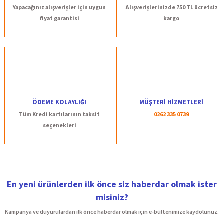
Ürün bilgilerinde hatalar bulunuyor.
Yapacağınız alışverişler için uygun
Alışverişlerinizde 750 TL ücretsiz
Ürün fiyatı diğer sitelerden daha pahalı.
fiyat garantisi
kargo
Bu ürüne benzer farklı alternatifler olmalı.
Gönder
ÖDEME KOLAYLIĞI
MÜŞTERİ HİZMETLERİ
Tüm Kredi kartılarının taksit
0262 335 0739
seçenekleri
En yeni ürünlerden ilk önce siz haberdar olmak ister
misiniz?
Kampanya ve duyurulardan ilk önce haberdar olmak için e-bültenimize kaydolunuz.