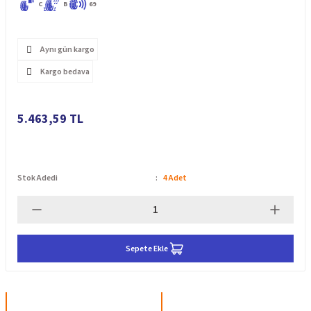
C
B
69
Aynı gün kargo
Kargo bedava
5.463,59 TL
Stok Adedi
4 Adet
Sepete Ekle