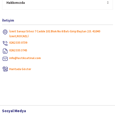
Hakkımızda
İletişim
İzmit Sanayi Sitesi 7 Cadde 101 Blok No:6 Batı Girişi Baştan 2.D. 41040
İzmit/KOCAELİ
0262 335 0739
0262 335 3745
info@lastiksatinal.com
Haritada Göster
Sosyal Medya