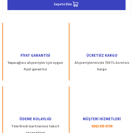
Sepete Ekle
FİYAT GARANTİSİ
ÜCRETSİZ KARGO
Yapacağınız alışverişler için uygun
Alışverişlerinizde 750 TL ücretsiz
fiyat garantisi
kargo
ÖDEME KOLAYLIĞI
MÜŞTERİ HİZMETLERİ
Tüm Kredi kartılarının taksit
0262 335 0739
seçenekleri