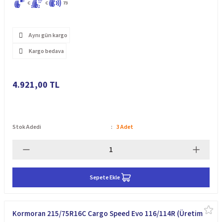
C
C
73
Aynı gün kargo
Kargo bedava
4.921,00 TL
Stok Adedi
3 Adet
Sepete Ekle
Kormoran 215/75R16C Cargo Speed Evo 116/114R (Üretim