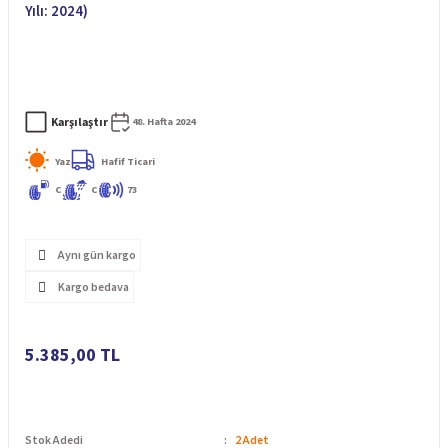
Yılı: 2024)
Karşılaştır
48. Hafta 2024
Yaz
Hafif Ticari
C
C
73
Aynı gün kargo
Kargo bedava
5.385,00 TL
Stok Adedi
2 Adet