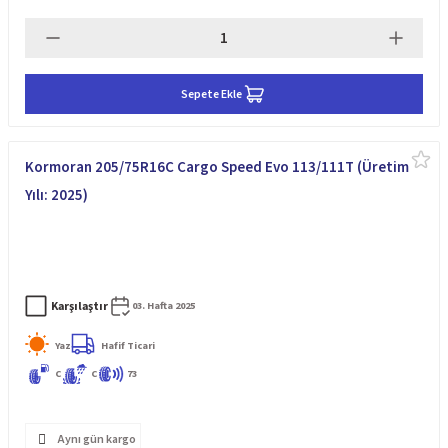
Sepete Ekle
Kormoran 205/75R16C Cargo Speed Evo 113/111T (Üretim
Yılı: 2025)
Karşılaştır
03. Hafta 2025
Yaz
Hafif Ticari
C
C
73
Aynı gün kargo