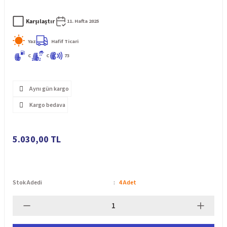
Karşılaştır
11. Hafta 2025
Yaz
Hafif Ticari
C
C
73
Aynı gün kargo
Kargo bedava
5.030,00 TL
Stok Adedi
4 Adet