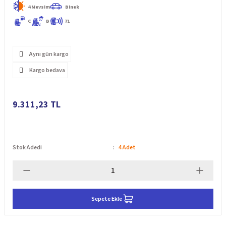
4 Mevsim
Binek
C
B
71
Aynı gün kargo
Kargo bedava
9.311,23 TL
Stok Adedi
4 Adet
Sepete Ekle