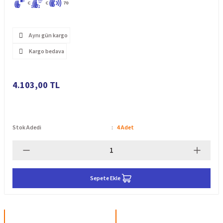
C
C
70
Aynı gün kargo
Kargo bedava
4.103,00 TL
Stok Adedi
4 Adet
Sepete Ekle