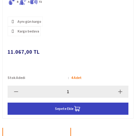
B
A
72
Aynı gün kargo
Kargo bedava
11.067,00 TL
Stok Adedi
4 Adet
Sepete Ekle