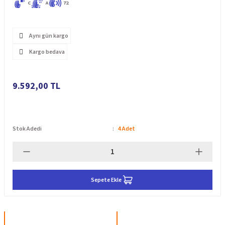
C
A
72
Aynı gün kargo
Kargo bedava
9.592,00 TL
Stok Adedi
4 Adet
Sepete Ekle