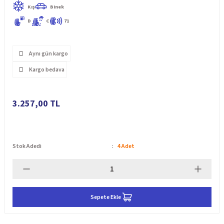
Kış
Binek
D
C
71
Aynı gün kargo
Kargo bedava
3.257,00 TL
Stok Adedi
4 Adet
Sepete Ekle