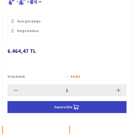
C
B
68
Aynı gün kargo
Kargo bedava
6.464,47 TL
Stok Adedi
4 Adet
Sepete Ekle