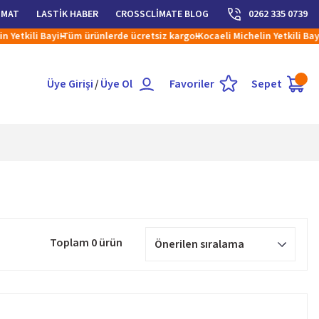
İMAT
LASTİK HABER
CROSSCLİMATE BLOG
0262 335 0739
tkili Bayi!
Tüm ürünlerde ücretsiz kargo!
Kocaeli Michelin Yetkili Bayi!
Tü
Üye Girişi
/
Üye Ol
Favoriler
Sepet
Toplam 0 ürün